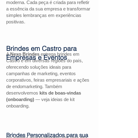
moderna. Cada peça é criada para refletir
a essência da sua empresa e transformar
simples lembranças em experiências
positivas.
Brindes em Castro para
A
Nexo Brindes
entrega brindes em
Empresas e Eventos
Castro e em diversas regiões do país,
oferecendo soluções ideais para
campanhas de marketing, eventos
corporativos, feiras empresariais e ações
de endomarketing. Também
desenvolvemos
kits de boas-vindas
(onboarding)
— veja ideias de kit
onboarding.
Brindes Personalizados para sua