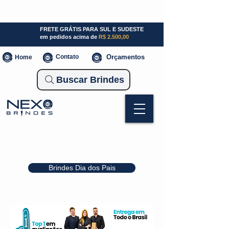
SP (11) 941000700
SC (47) 93300-3924
RS (51) 30661020
FRETE GRÁTIS PARA SUL E SUDESTE
em pedidos acima de
R$ 2.500,00
Contato
Orçamentos
Home
Buscar Brindes
Brindes Dia dos Pais