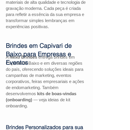
materiais de alta qualidade e tecnologia de
gravação moderna. Cada peça é criada
para refletir a essência da sua empresa e
transformar simples lembranças em
experiências positivas.
Brindes em Capivari de
Baixo para Empresas e
A
Nexo Brindes
entrega brindes em
Eventos
Capivari de Baixo e em diversas regiões
do país, oferecendo soluções ideais para
campanhas de marketing, eventos
corporativos, feiras empresariais e ações
de endomarketing. Também
desenvolvemos
kits de boas-vindas
(onboarding)
— veja ideias de kit
onboarding.
Brindes Personalizados para sua