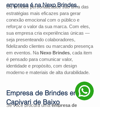
empresa é na Nexo Brindes.
Os brindes personalizados são uma das
estratégias mais eficazes para gerar
conexão emocional com o público e
reforçar o valor da sua marca. Com eles,
sua empresa cria experiências únicas —
seja presenteando colaboradores,
fidelizando clientes ou marcando presença
em eventos. Na
Nexo Brindes
, cada item
é pensado para comunicar valor,
identidade e propósito, com design
moderno e materiais de alta durabilidade.
Empresa de Brindes em
Capivari de Baixo
Se você procura uma
empresa de
brindes em Capivari de Baixo
, a
Nexo
Brindes
é a escolha certa. Com mais de
130 avaliações positivas no Google
e
nota
4,9
, somos reconhecidos pela
excelência no atendimento e pelas