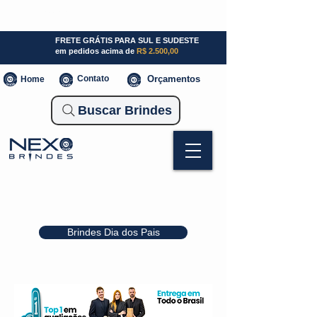
SP (11) 941000700
SC (47) 93300-3924
RS (51) 30661020
FRETE GRÁTIS PARA SUL E SUDESTE
em pedidos acima de
R$ 2.500,00
Contato
Orçamentos
Home
Buscar Brindes
Brindes Dia dos Pais