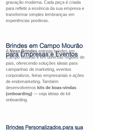
gravação moderna. Cada peça é criada
para refletir a essência da sua empresa e
transformar simples lembranças em
experiências positivas.
Brindes em Campo Mourão
A
Nexo Brindes
entrega brindes em
para Empresas e Eventos
Campo Mourão e em diversas regiões do
país, oferecendo soluções ideais para
campanhas de marketing, eventos
corporativos, feiras empresariais e ações
de endomarketing. Também
desenvolvemos
kits de boas-vindas
(onboarding)
— veja ideias de kit
onboarding.
Brindes Personalizados para sua