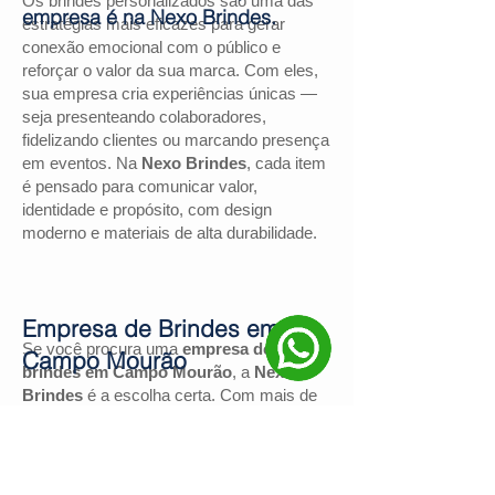
Os brindes personalizados são uma das
empresa é na Nexo Brindes.
estratégias mais eficazes para gerar
conexão emocional com o público e
reforçar o valor da sua marca. Com eles,
sua empresa cria experiências únicas —
seja presenteando colaboradores,
fidelizando clientes ou marcando presença
em eventos. Na
Nexo Brindes
, cada item
é pensado para comunicar valor,
identidade e propósito, com design
moderno e materiais de alta durabilidade.
Empresa de Brindes em
Se você procura uma
empresa de
Campo Mourão
brindes em Campo Mourão
, a
Nexo
Brindes
é a escolha certa. Com mais de
130 avaliações positivas no Google
e
nota
4,9
, somos reconhecidos pela
excelência no atendimento e pelas
soluções personalizadas para negócios de