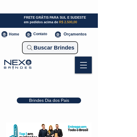
SP (11) 941000700
SC (47) 93300-3924
RS (51) 30661020
FRETE GRÁTIS PARA SUL E SUDESTE
em pedidos acima de
R$ 2.500,00
Contato
Orçamentos
Home
Buscar Brindes
Brindes Dia dos Pais