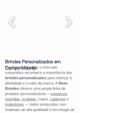
Brindes Personalizados em
Em Campo Mourão, o mercado
Campo Mourão
corporativo reconhece a importância dos
brindes personalizados
para reforçar a
identidade e o valor da marca. A
Nexo
Brindes
oferece uma ampla linha de
produtos personalizáveis —
squeezes
,
mochilas
,
ecobags
, copos,
cadernos
e
moleskines
— todos produzidos com
materiais de alta qualidade e tecnologia de