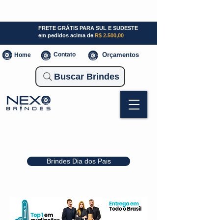
SP (11) 941000700
SC (47) 93300-3924
RS (51) 30661020
FRETE GRÁTIS PARA SUL E SUDESTE
em pedidos acima de
R$ 2.500,00
Contato
Orçamentos
Home
Buscar Brindes
Brindes Dia dos Pais