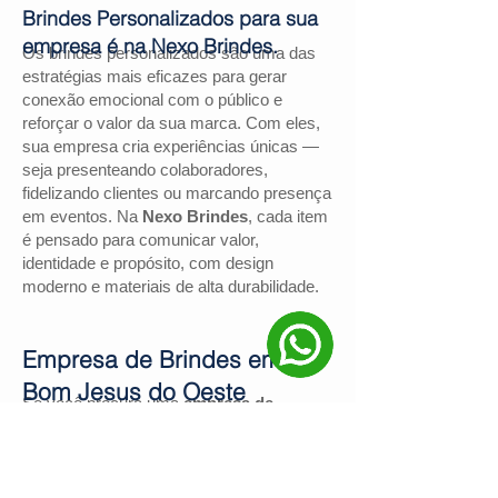
Brindes Personalizados para sua
empresa é na Nexo Brindes.
Os brindes personalizados são uma das
estratégias mais eficazes para gerar
conexão emocional com o público e
reforçar o valor da sua marca. Com eles,
sua empresa cria experiências únicas —
seja presenteando colaboradores,
fidelizando clientes ou marcando presença
em eventos. Na
Nexo Brindes
, cada item
é pensado para comunicar valor,
identidade e propósito, com design
moderno e materiais de alta durabilidade.
Empresa de Brindes em
Bom Jesus do Oeste
Se você procura uma
empresa de
brindes em Bom Jesus do Oeste
, a
Nexo Brindes
é a escolha certa. Com
mais de
130 avaliações positivas no
Google
e nota
4,9
, somos reconhecidos