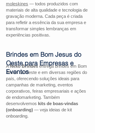
moleskines
— todos produzidos com
materiais de alta qualidade e tecnologia de
gravação moderna. Cada peça é criada
para refletir a essência da sua empresa e
transformar simples lembranças em
experiências positivas.
Brindes em Bom Jesus do
Oeste para Empresas e
A
Nexo Brindes
entrega brindes em Bom
Eventos
Jesus do Oeste e em diversas regiões do
país, oferecendo soluções ideais para
campanhas de marketing, eventos
corporativos, feiras empresariais e ações
de endomarketing. Também
desenvolvemos
kits de boas-vindas
(onboarding)
— veja ideias de kit
onboarding.