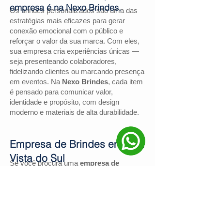
empresa é na Nexo Brindes.
Os brindes personalizados são uma das
estratégias mais eficazes para gerar
conexão emocional com o público e
reforçar o valor da sua marca. Com eles,
sua empresa cria experiências únicas —
seja presenteando colaboradores,
fidelizando clientes ou marcando presença
em eventos. Na
Nexo Brindes
, cada item
é pensado para comunicar valor,
identidade e propósito, com design
moderno e materiais de alta durabilidade.
Empresa de Brindes em Boa
Vista do Sul
Se você procura uma
empresa de
brindes em Boa Vista do Sul
, a
Nexo
Brindes
é a escolha certa. Com mais de
130 avaliações positivas no Google
e
nota
4,9
, somos reconhecidos pela
excelência no atendimento e pelas