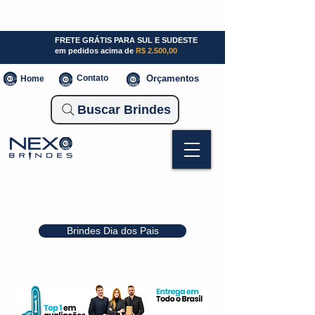
SP (11) 941000700
SC (47) 93300-3924
RS (51) 30661020
FRETE GRÁTIS PARA SUL E SUDESTE
em pedidos acima de
R$ 2.500,00
Contato
Orçamentos
Home
Buscar Brindes
Brindes Dia dos Pais