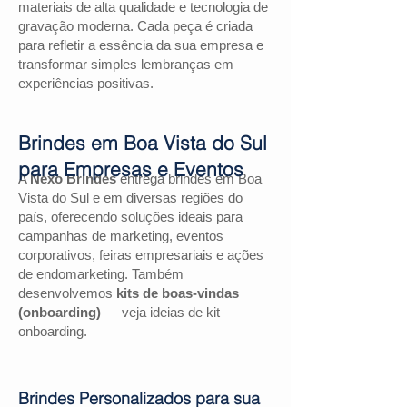
materiais de alta qualidade e tecnologia de
gravação moderna. Cada peça é criada
para refletir a essência da sua empresa e
transformar simples lembranças em
experiências positivas.
Brindes em Boa Vista do Sul
para Empresas e Eventos
A
Nexo Brindes
entrega brindes em Boa
Vista do Sul e em diversas regiões do
país, oferecendo soluções ideais para
campanhas de marketing, eventos
corporativos, feiras empresariais e ações
de endomarketing. Também
desenvolvemos
kits de boas-vindas
(onboarding)
— veja ideias de kit
onboarding.
Brindes Personalizados para sua