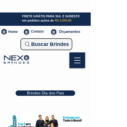
SP (11) 941000700
SC (47) 93300-3924
RS (51) 30661020
FRETE GRÁTIS PARA SUL E SUDESTE
em pedidos acima de
R$ 2.500,00
Contato
Orçamentos
Home
Buscar Brindes
Brindes Dia dos Pais