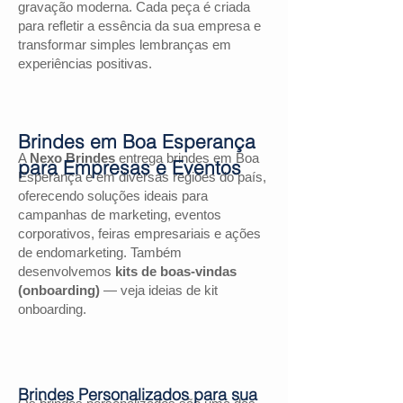
gravação moderna. Cada peça é criada
para refletir a essência da sua empresa e
transformar simples lembranças em
experiências positivas.
Brindes em Boa Esperança
A
Nexo Brindes
entrega brindes em Boa
para Empresas e Eventos
Esperança e em diversas regiões do país,
oferecendo soluções ideais para
campanhas de marketing, eventos
corporativos, feiras empresariais e ações
de endomarketing. Também
desenvolvemos
kits de boas-vindas
(onboarding)
— veja ideias de kit
onboarding.
Brindes Personalizados para sua