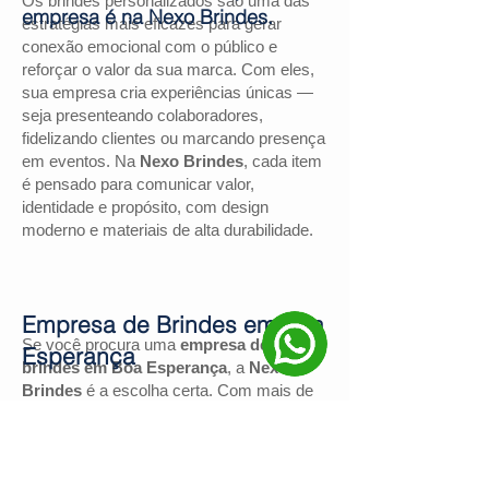
Os brindes personalizados são uma das
empresa é na Nexo Brindes.
estratégias mais eficazes para gerar
conexão emocional com o público e
reforçar o valor da sua marca. Com eles,
sua empresa cria experiências únicas —
seja presenteando colaboradores,
fidelizando clientes ou marcando presença
em eventos. Na
Nexo Brindes
, cada item
é pensado para comunicar valor,
identidade e propósito, com design
moderno e materiais de alta durabilidade.
Empresa de Brindes em Boa
Se você procura uma
empresa de
Esperança
brindes em Boa Esperança
, a
Nexo
Brindes
é a escolha certa. Com mais de
130 avaliações positivas no Google
e
nota
4,9
, somos reconhecidos pela
excelência no atendimento e pelas
soluções personalizadas para negócios de