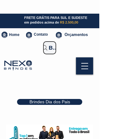
SP (11) 941000700
SC (47) 93300-3924
RS (51) 30661020
FRETE GRÁTIS PARA SUL E SUDESTE
em pedidos acima de
R$ 2.500,00
Contato
Orçamentos
Home
Buscar Brindes
Brindes Dia dos Pais