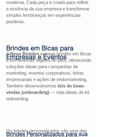
moderna. Cada peça é criada para refletir
a essência da sua empresa e transformar
simples lembranças em experiências
positivas.
Brindes em Bicas para
A
Nexo Brindes
entrega brindes em Bicas
Empresas e Eventos
e em diversas regiões do país, oferecendo
soluções ideais para campanhas de
marketing, eventos corporativos, feiras
empresariais e ações de endomarketing.
Também desenvolvemos
kits de boas-
vindas (onboarding)
— veja ideias de kit
onboarding.
Os brindes personalizados são uma das
Brindes Personalizados para sua