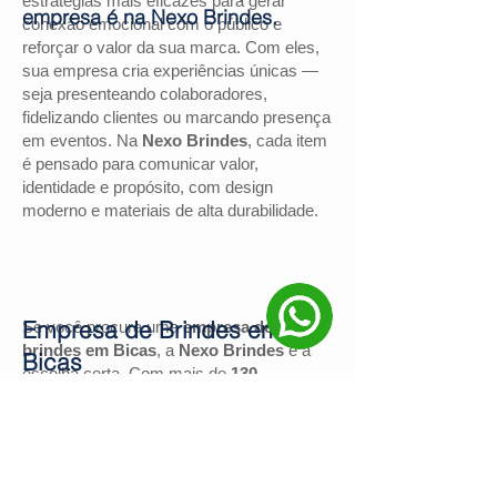
estratégias mais eficazes para gerar
empresa é na Nexo Brindes.
conexão emocional com o público e
reforçar o valor da sua marca. Com eles,
sua empresa cria experiências únicas —
seja presenteando colaboradores,
fidelizando clientes ou marcando presença
em eventos. Na
Nexo Brindes
, cada item
é pensado para comunicar valor,
identidade e propósito, com design
moderno e materiais de alta durabilidade.
Empresa de Brindes em
Se você procura uma
empresa de
brindes em Bicas
, a
Nexo Brindes
é a
Bicas
escolha certa. Com mais de
130
avaliações positivas no Google
e nota
4,9
, somos reconhecidos pela excelência
no atendimento e pelas soluções
personalizadas para negócios de todos os
portes.