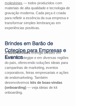
moleskines
— todos produzidos com
materiais de alta qualidade e tecnologia de
gravação moderna. Cada peça é criada
para refletir a essência da sua empresa e
transformar simples lembranças em
experiências positivas.
Brindes em Barão de
Cotegipe para Empresas e
A
Nexo Brindes
entrega brindes em
Eventos
Barão de Cotegipe e em diversas regiões
do país, oferecendo soluções ideais para
campanhas de marketing, eventos
corporativos, feiras empresariais e ações
de endomarketing. Também
desenvolvemos
kits de boas-vindas
(onboarding)
— veja ideias de kit
onboarding.