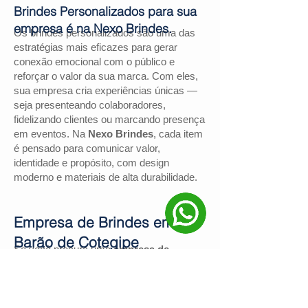
Brindes Personalizados para sua
empresa é na Nexo Brindes.
Os brindes personalizados são uma das
estratégias mais eficazes para gerar
conexão emocional com o público e
reforçar o valor da sua marca. Com eles,
sua empresa cria experiências únicas —
seja presenteando colaboradores,
fidelizando clientes ou marcando presença
em eventos. Na
Nexo Brindes
, cada item
é pensado para comunicar valor,
identidade e propósito, com design
moderno e materiais de alta durabilidade.
Empresa de Brindes em
Barão de Cotegipe
Se você procura uma
empresa de
brindes em Barão de Cotegipe
, a
Nexo
Brindes
é a escolha certa. Com mais de
130 avaliações positivas no Google
e
nota
4,9
, somos reconhecidos pela