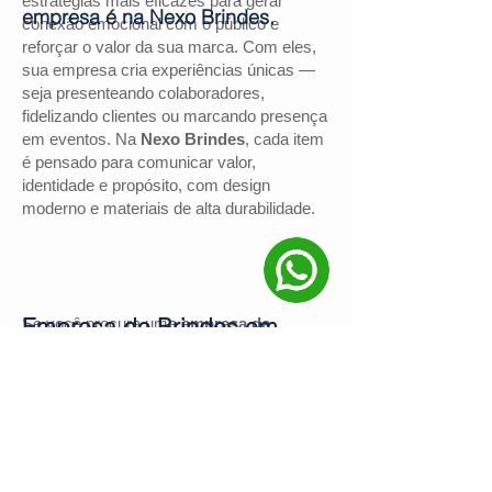
estratégias mais eficazes para gerar
empresa é na Nexo Brindes.
conexão emocional com o público e
reforçar o valor da sua marca. Com eles,
sua empresa cria experiências únicas —
seja presenteando colaboradores,
fidelizando clientes ou marcando presença
em eventos. Na
Nexo Brindes
, cada item
é pensado para comunicar valor,
identidade e propósito, com design
moderno e materiais de alta durabilidade.
Empresa de Brindes em
Se você procura uma
empresa de
brindes em Bagé
, a
Nexo Brindes
é a
Bagé
escolha certa. Com mais de
130
avaliações positivas no Google
e nota
4,9
, somos reconhecidos pela excelência
no atendimento e pelas soluções
personalizadas para negócios de todos os
portes.