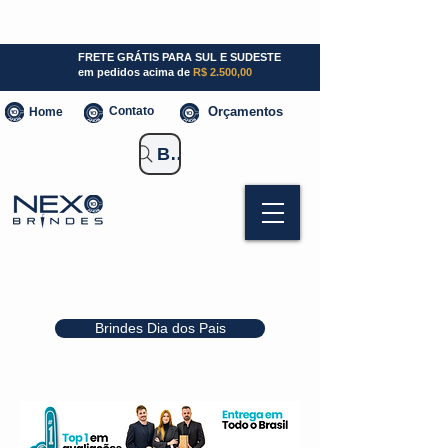
SP (11) 941000700
SC (47) 93300-3924
RS (51) 30661020
FRETE GRÁTIS PARA SUL E SUDESTE
em pedidos acima de
R$ 2.500,00
Contato
Orçamentos
Home
Buscar Brindes
Brindes Dia dos Pais