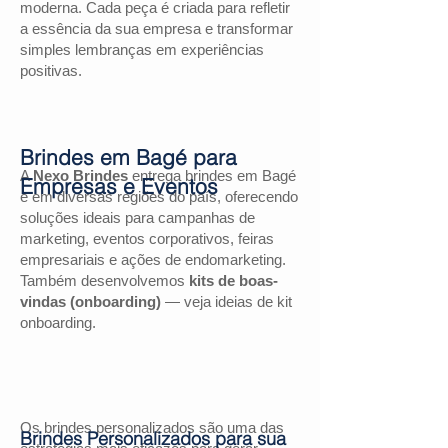
moderna. Cada peça é criada para refletir
a essência da sua empresa e transformar
simples lembranças em experiências
positivas.
Brindes em Bagé para
A
Nexo Brindes
entrega brindes em Bagé
Empresas e Eventos
e em diversas regiões do país, oferecendo
soluções ideais para campanhas de
marketing, eventos corporativos, feiras
empresariais e ações de endomarketing.
Também desenvolvemos
kits de boas-
vindas (onboarding)
— veja ideias de kit
onboarding.
Os brindes personalizados são uma das
Brindes Personalizados para sua