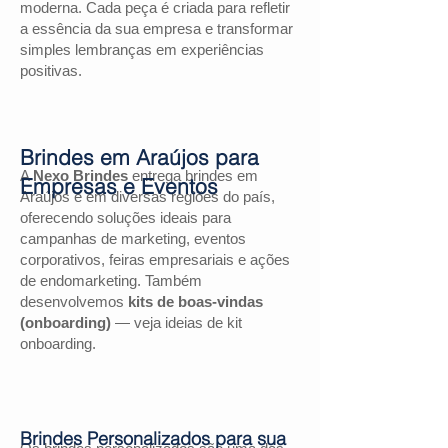
moderna. Cada peça é criada para refletir
a essência da sua empresa e transformar
simples lembranças em experiências
positivas.
Brindes em Araújos para
A
Nexo Brindes
entrega brindes em
Empresas e Eventos
Araújos e em diversas regiões do país,
oferecendo soluções ideais para
campanhas de marketing, eventos
corporativos, feiras empresariais e ações
de endomarketing. Também
desenvolvemos
kits de boas-vindas
(onboarding)
— veja ideias de kit
onboarding.
Brindes Personalizados para sua