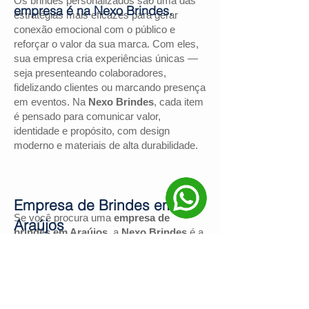
Os brindes personalizados são uma das
empresa é na Nexo Brindes.
estratégias mais eficazes para gerar
conexão emocional com o público e
reforçar o valor da sua marca. Com eles,
sua empresa cria experiências únicas —
seja presenteando colaboradores,
fidelizando clientes ou marcando presença
em eventos. Na
Nexo Brindes
, cada item
é pensado para comunicar valor,
identidade e propósito, com design
moderno e materiais de alta durabilidade.
Empresa de Brindes em
Se você procura uma
empresa de
Araújos
brindes em Araújos
, a
Nexo Brindes
é a
escolha certa. Com mais de
130
avaliações positivas no Google
e nota
4,9
, somos reconhecidos pela excelência
no atendimento e pelas soluções
personalizadas para negócios de todos os