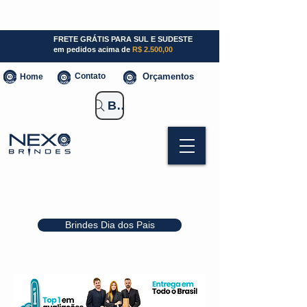
SP (11) 941000700
SC (47) 93300-3924
RS (51) 30661020
FRETE GRÁTIS PARA SUL E SUDESTE
em pedidos acima de
R$ 2.500,00
Contato
Orçamentos
Home
Buscar Brindes
Brindes Dia dos Pais