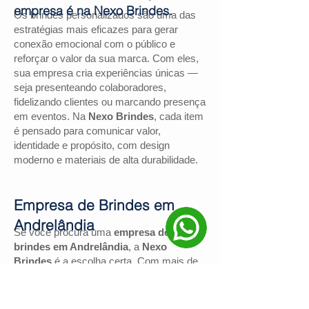
empresa é na Nexo Brindes.
Os brindes personalizados são uma das
estratégias mais eficazes para gerar
conexão emocional com o público e
reforçar o valor da sua marca. Com eles,
sua empresa cria experiências únicas —
seja presenteando colaboradores,
fidelizando clientes ou marcando presença
em eventos. Na
Nexo Brindes
, cada item
é pensado para comunicar valor,
identidade e propósito, com design
moderno e materiais de alta durabilidade.
Empresa de Brindes em
Andrelândia
Se você procura uma
empresa de
brindes em Andrelândia
, a
Nexo
Brindes
é a escolha certa. Com mais de
130 avaliações positivas no Google
e
nota
4,9
, somos reconhecidos pela
excelência no atendimento e pelas