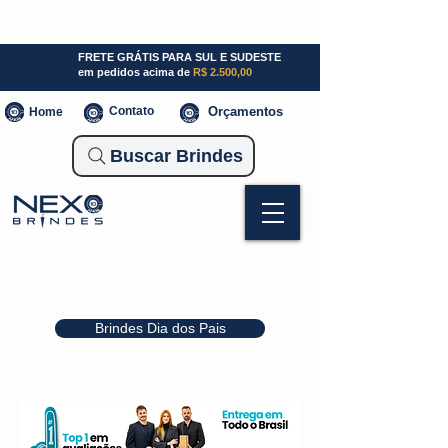
SP (11) 941000700
SC (47) 93300-3924
RS (51) 30661020
FRETE GRÁTIS PARA SUL E SUDESTE
em pedidos acima de
R$ 2.500,00
Contato
Orçamentos
Home
Buscar Brindes
Brindes Dia dos Pais