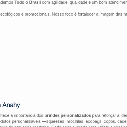
endemos
Todo o Brasil
com agilidade, qualidade e um bom atendimen
 ecológicos e promocionais. Nosso foco é fortalecer a imagem das 
m Anahy
nhece a importância dos
brindes personalizados
para reforçar a ide
odutos personalizáveis —
squeezes
,
mochilas
,
ecobags
, copos,
cade