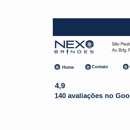
SP (1
São Paul
Av. Brig.
Contato
Home
4,9
140 avaliações no Goo
Almofadas | Máscaras
Canecas
Copos
Bolsas | Pastas 