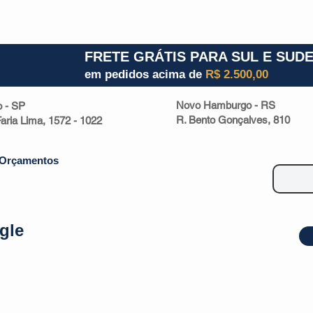
1) 941000700
RS (51) 30661020
SC (47) 9330
FRETE GRÁTIS PARA SUL E SUD
em pedidos acima de
R$ 2.500,00
Novo Hamburgo - RS
o - SP
R. Bento Gonçalves, 810
 Faria Lima, 1572 - 1022
Orçamentos
gle
| Malas
Utilidade Doméstica
Eletrônicos
Escritório
Esportivos