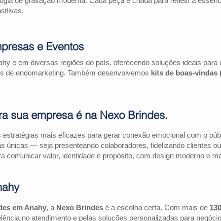
logia de gravação moderna. Cada peça é criada para refletir a essên
itivas.
presas e Eventos
hy e em diversas regiões do país, oferecendo soluções ideais par
ações de endomarketing. Também desenvolvemos
kits de boas-vindas
ra sua empresa é na Nexo Brindes.
estratégias mais eficazes para gerar conexão emocional com o públi
as únicas — seja presenteando colaboradores, fidelizando clientes
a comunicar valor, identidade e propósito, com design moderno e mate
nahy
ndes em Anahy
, a
Nexo Brindes
é a escolha certa. Com mais de
130
lência no atendimento e pelas soluções personalizadas para negócio