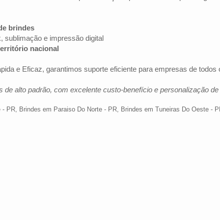
de brindes
k, sublimação e impressão digital
erritório nacional
ida e Eficaz, garantimos suporte eficiente para empresas de todos
 de alto padrão, com excelente custo-benefício e personalização d
e - PR
,
Brindes em Paraiso Do Norte - PR
,
Brindes em Tuneiras Do Oeste - 
Av. Brig. Faria Lima, 1572 - 1022 - Jardim