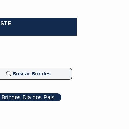
0-3924
ESTE
Buscar Brindes
Brindes Dia dos Pais
Cosméticos
Diversos
Brindes Ecológicos
Blog
Mais