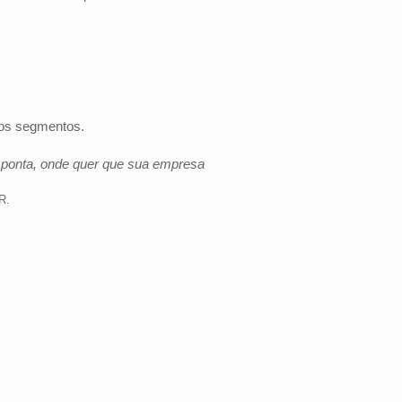
 os segmentos.
e ponta, onde quer que sua empresa
PR
.