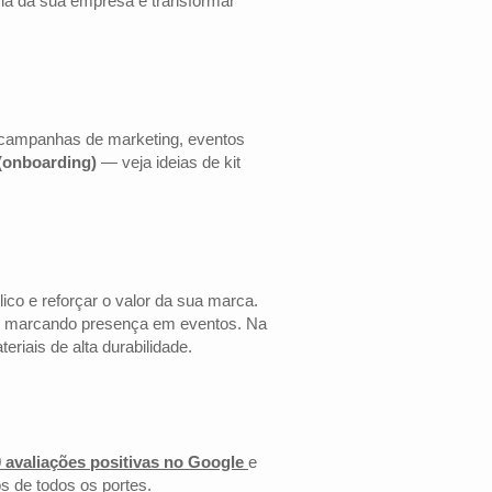
cia da sua empresa e transformar
a campanhas de marketing, eventos
 (onboarding)
— veja ideias de kit
co e reforçar o valor da sua marca.
 ou marcando presença em eventos. Na
riais de alta durabilidade.
 avaliações positivas no Google
e
s de todos os portes.