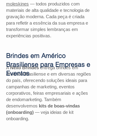
moleskines
— todos produzidos com
materiais de alta qualidade e tecnologia de
gravação moderna. Cada peça é criada
para refletir a essência da sua empresa e
transformar simples lembranças em
experiências positivas.
Brindes em Américo
Brasiliense para Empresas e
A
Nexo Brindes
entrega brindes em
Eventos
Américo Brasiliense e em diversas regiões
do país, oferecendo soluções ideais para
campanhas de marketing, eventos
corporativos, feiras empresariais e ações
de endomarketing. Também
desenvolvemos
kits de boas-vindas
(onboarding)
— veja ideias de kit
onboarding.