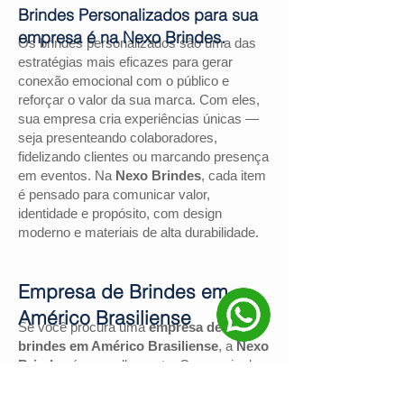
Brindes Personalizados para sua
empresa é na Nexo Brindes.
Os brindes personalizados são uma das
estratégias mais eficazes para gerar
conexão emocional com o público e
reforçar o valor da sua marca. Com eles,
sua empresa cria experiências únicas —
seja presenteando colaboradores,
fidelizando clientes ou marcando presença
em eventos. Na
Nexo Brindes
, cada item
é pensado para comunicar valor,
identidade e propósito, com design
moderno e materiais de alta durabilidade.
Empresa de Brindes em
Américo Brasiliense
Se você procura uma
empresa de
brindes em Américo Brasiliense
, a
Nexo
Brindes
é a escolha certa. Com mais de
130 avaliações positivas no Google
e
nota
4,9
, somos reconhecidos pela