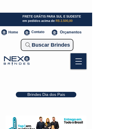
SP (11) 941000700
SC (47) 93300-3924
RS (51) 30661020
FRETE GRÁTIS PARA SUL E SUDESTE
em pedidos acima de
R$ 2.500,00
Contato
Orçamentos
Home
Buscar Brindes
Brindes Dia dos Pais