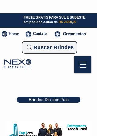
SP (11) 941000700
SC (47) 93300-3924
RS (51) 30661020
FRETE GRÁTIS PARA SUL E SUDESTE
em pedidos acima de
R$ 2.500,00
Contato
Orçamentos
Home
Buscar Brindes
Brindes Dia dos Pais