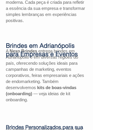
moderna. Cada peça é criada para refletir
a essência da sua empresa e transformar
simples lembranças em experiências
positivas.
Brindes em Adrianópolis
A
Nexo Brindes
entrega brindes em
para Empresas e Eventos
Adrianópolis e em diversas regiões do
país, oferecendo soluções ideais para
campanhas de marketing, eventos
corporativos, feiras empresariais e ações
de endomarketing. Também
desenvolvemos
kits de boas-vindas
(onboarding)
— veja ideias de kit
onboarding.
Brindes Personalizados para sua