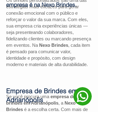
Os brindes personalizados são uma das
empresa é na Nexo Brindes.
estratégias mais eficazes para gerar
conexão emocional com o público e
reforçar o valor da sua marca. Com eles,
sua empresa cria experiências únicas —
seja presenteando colaboradores,
fidelizando clientes ou marcando presença
em eventos. Na
Nexo Brindes
, cada item
é pensado para comunicar valor,
identidade e propósito, com design
moderno e materiais de alta durabilidade.
Empresa de Brindes em
Se você procura uma
empresa de
Adrianópolis
brindes em Adrianópolis
, a
Nexo
Brindes
é a escolha certa. Com mais de
130 avaliações positivas no Google
e
nota
4,9
, somos reconhecidos pela
excelência no atendimento e pelas
soluções personalizadas para negócios de