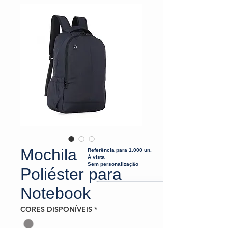
Mochila
Referência para 1.000 un.
À vista
Sem personalização
Poliéster para
Notebook
CORES DISPONÍVEIS
*