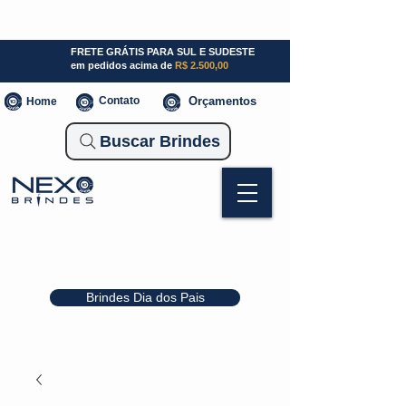
SP (11) 941000700
SC (47) 93300-3924
RS (51) 30661020
FRETE GRÁTIS PARA SUL E SUDESTE
em pedidos acima de
R$ 2.500,00
Contato
Orçamentos
Home
Buscar Brindes
Brindes Dia dos Pais