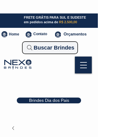
SP (11) 941000700
SC (47) 93300-3924
RS (51) 30661020
FRETE GRÁTIS PARA SUL E SUDESTE
em pedidos acima de
R$ 2.500,00
Contato
Orçamentos
Home
Buscar Brindes
Brindes Dia dos Pais