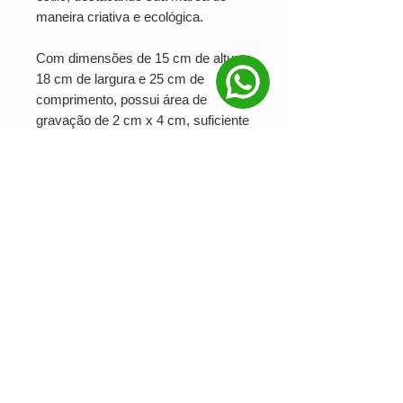
maneira criativa e ecológica.
Com dimensões de 15 cm de altura,
18 cm de largura e 25 cm de
comprimento, possui área de
gravação de 2 cm x 4 cm, suficiente
para personalizar com logotipo ou
mensagem da empresa. Pesando
aproximadamente 77 g, é leve,
prática e funcional.
Um brinde ecológico que reforça o
compromisso da sua marca com a
sustentabilidade, trazendo utilidade e
design em um só produto.
Ver valor para minha quantidade