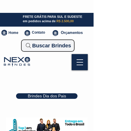
SP (11) 941000700
SC (47) 93300-3924
RS (51) 30661020
FRETE GRÁTIS PARA SUL E SUDESTE
em pedidos acima de
R$ 2.500,00
Contato
Orçamentos
Home
Buscar Brindes
Brindes Dia dos Pais