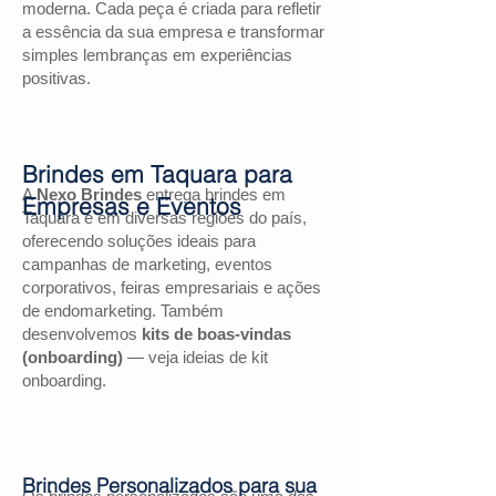
moderna. Cada peça é criada para refletir
a essência da sua empresa e transformar
simples lembranças em experiências
positivas.
Brindes em Taquara para
A
Nexo Brindes
entrega brindes em
Empresas e Eventos
Taquara e em diversas regiões do país,
oferecendo soluções ideais para
campanhas de marketing, eventos
corporativos, feiras empresariais e ações
de endomarketing. Também
desenvolvemos
kits de boas-vindas
(onboarding)
— veja ideias de kit
onboarding.
Brindes Personalizados para sua