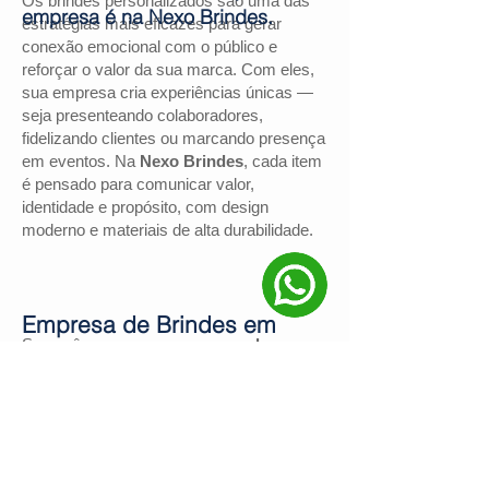
Os brindes personalizados são uma das
empresa é na Nexo Brindes.
estratégias mais eficazes para gerar
conexão emocional com o público e
reforçar o valor da sua marca. Com eles,
sua empresa cria experiências únicas —
seja presenteando colaboradores,
fidelizando clientes ou marcando presença
em eventos. Na
Nexo Brindes
, cada item
é pensado para comunicar valor,
identidade e propósito, com design
moderno e materiais de alta durabilidade.
Empresa de Brindes em
Se você procura uma
empresa de
Taquara
brindes em Taquara
, a
Nexo Brindes
é a
escolha certa. Com mais de
130
avaliações positivas no Google
e nota
4,9
, somos reconhecidos pela excelência
no atendimento e pelas soluções
personalizadas para negócios de todos os