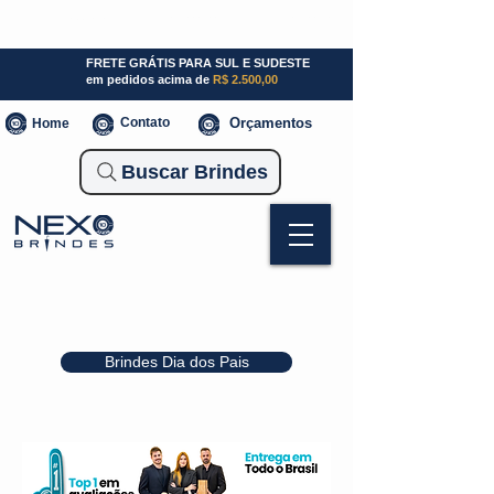
SP (11) 941000700
SC (47) 93300-3924
RS (51) 30661020
FRETE GRÁTIS PARA SUL E SUDESTE
em pedidos acima de
R$ 2.500,00
Contato
Orçamentos
Home
Buscar Brindes
Brindes Dia dos Pais