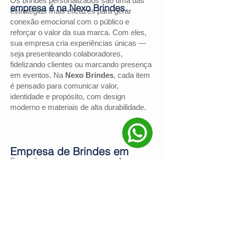
Os brindes personalizados são uma das
empresa é na Nexo Brindes.
estratégias mais eficazes para gerar
conexão emocional com o público e
reforçar o valor da sua marca. Com eles,
sua empresa cria experiências únicas —
seja presenteando colaboradores,
fidelizando clientes ou marcando presença
em eventos. Na
Nexo Brindes
, cada item
é pensado para comunicar valor,
identidade e propósito, com design
moderno e materiais de alta durabilidade.
Empresa de Brindes em
Se você procura uma
empresa de
Sertão
brindes em Sertão
, a
Nexo Brindes
é a
escolha certa. Com mais de
130
avaliações positivas no Google
e nota
4,9
, somos reconhecidos pela excelência
no atendimento e pelas soluções
personalizadas para negócios de todos os