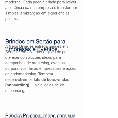
moderna. Cada peça é criada para refletir
a essência da sua empresa e transformar
simples lembranças em experiências
positivas.
Brindes em Sertão para
A
Nexo Brindes
entrega brindes em
Empresas e Eventos
Sertão e em diversas regiões do país,
oferecendo soluções ideais para
campanhas de marketing, eventos
corporativos, feiras empresariais e ações
de endomarketing. Também
desenvolvemos
kits de boas-vindas
(onboarding)
— veja ideias de kit
onboarding.
Brindes Personalizados para sua