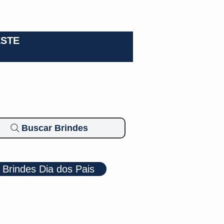
0-3924
ESTE
Buscar Brindes
Brindes Dia dos Pais
Cosméticos
Diversos
Brindes Ecológicos
Blog
Mais