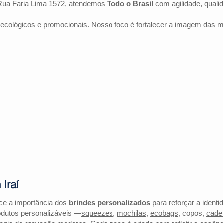
Rua Faria Lima 1572, atendemos
Todo o Brasil
com agilidade, quali
 ecológicos e promocionais. Nosso foco é fortalecer a imagem das 
Iraí
ece a importância dos
brindes personalizados
para reforçar a identi
odutos personalizáveis —
squeezes
,
mochilas
,
ecobags
, copos,
cade