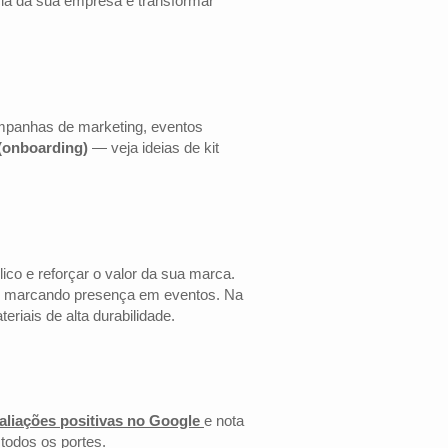
cia da sua empresa e transformar
ampanhas de marketing, eventos
 (onboarding)
— veja ideias de kit
co e reforçar o valor da sua marca.
 ou marcando presença em eventos. Na
riais de alta durabilidade.
aliações positivas no Google
e nota
todos os portes.