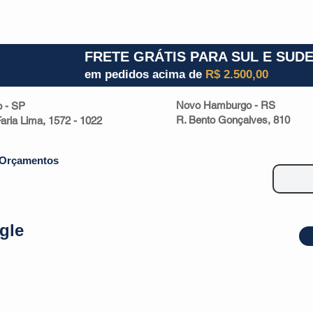
1) 941000700
RS (51) 30661020
SC (47) 9330
FRETE GRÁTIS PARA SUL E SUD
em pedidos acima de
R$ 2.500,00
Novo Hamburgo - RS
o - SP
R. Bento Gonçalves, 810
 Faria Lima, 1572 - 1022
Orçamentos
gle
| Malas
Utilidade Doméstica
Eletrônicos
Escritório
Esportivos