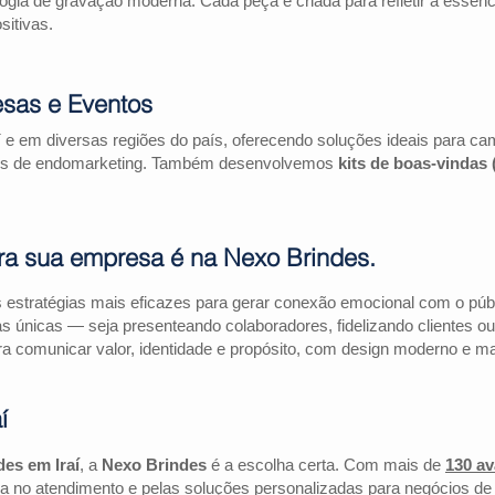
logia de gravação moderna. Cada peça é criada para refletir a essên
itivas.
esas e Eventos
í e em diversas regiões do país, oferecendo soluções ideais para c
ações de endomarketing. Também desenvolvemos
kits de boas-vindas
ra sua empresa é na Nexo Brindes.
estratégias mais eficazes para gerar conexão emocional com o públi
as únicas — seja presenteando colaboradores, fidelizando clientes
a comunicar valor, identidade e propósito, com design moderno e mate
í
es em Iraí
, a
Nexo Brindes
é a escolha certa. Com mais de
130 av
a no atendimento e pelas soluções personalizadas para negócios de 