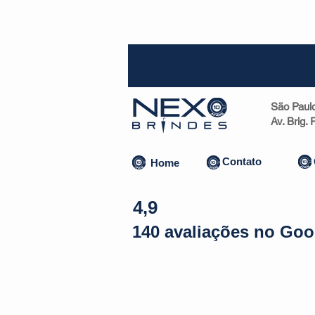
SP (1
São Paul
Av. Brig.
Contato
Home
4,9
140 avaliações no Goo
Almofadas | Máscaras
Canecas
Copos
Bolsas | Pastas 